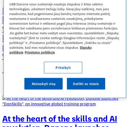
Žmonės ir bendruomenės
Inovacijos
Smile
UAB Danone savo svetainėje naudoja slapukus ir kitas sekimo
Danone inaugurates new plant-
Pakeisti regioną
technologijas, įskaitant trečiųjų šalių. Gavę jūsų sutikimą, mes juos
Zakreczony mix
naudosime, kad pagerintume jūsų bendrą naršymo internete patirtį,
based beverage production
matuotume ir analizuotume svetainės naudojimą, pritaikytume
asmeniniam turiniui ir reklamai pagal jūsų interesus (mūsų svetainėje ir
facility in Villecomtal-sur-Arros,
Specializuota mityba
Naujienos
kitose) bei suteiktume jums socialiniuose tinkluose prieinamas funkcijas.
Jūs galite bet kuriuo metu valdyti savo nuostatas, spustelėdami „Slapukų
France, developing a new
nustatymai“ [link to cookie settings Daugiau informacijos rasite „Slapukų
politikoje“ ir „Privatumo politikoje“. Spustelėdami „Sutinku su visais“
production model and new skills
sutinkate, kad mes naudotume visus slapukus
Slapukų
to meet consumer expectations
politikoje
Privatumo politikoje
Investuotojai
Pritaikyti
January 13, 2025
Karjera
Atsisakyti visų
Sutikti su visais
At the heart of the skills and AI