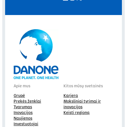
Apie mus
Kitos mūsų svetainės
Grupė
Karjera
Prekės ženklai
Moksliniai tyrimai ir
Tvarumas
inovacijos
Inovacijos
Keisti regioną
Naujienos
Investuotojai