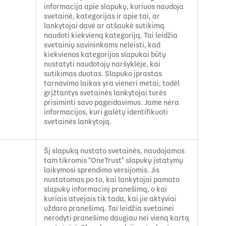
informacija apie slapukų, kuriuos naudoja
svetainė, kategorijas ir apie tai, ar
lankytojai davė ar atšaukė sutikimą
naudoti kiekvieną kategoriją. Tai leidžia
svetainių savininkams neleisti, kad
kiekvienos kategorijos slapukai būtų
nustatyti naudotojų naršyklėje, kai
sutikimas duotas. Slapuko įprastas
tarnavimo laikas yra vieneri metai, todėl
grįžtantys svetainės lankytojai turės
prisiminti savo pageidavimus. Jame nėra
informacijos, kuri galėtų identifikuoti
svetainės lankytoją.
Šį slapuką nustato svetainės, naudojamos
tam tikromis "OneTrust" slapukų įstatymų
laikymosi sprendimo versijomis. Jis
nustatomas po to, kai lankytojai pamato
slapukų informacinį pranešimą, o kai
kuriais atvejais tik tada, kai jie aktyviai
uždaro pranešimą. Tai leidžia svetainei
nerodyti pranešimo daugiau nei vieną kartą