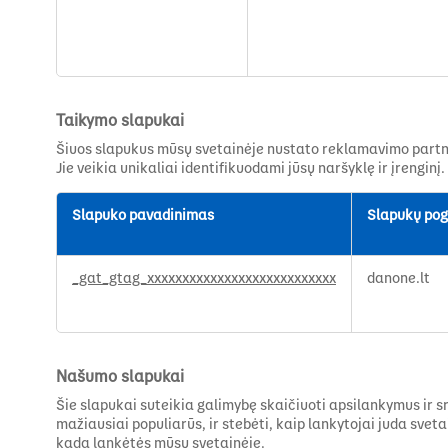
Taikymo slapukai
Šiuos slapukus mūsų svetainėje nustato reklamavimo partner
Jie veikia unikaliai identifikuodami jūsų naršyklę ir įrenginį
Slapuko pavadinimas
Slapukų pog
Taikymo
_gat_gtag_xxxxxxxxxxxxxxxxxxxxxxxxxxx
danone.lt
slapukai
Našumo slapukai
Šie slapukai suteikia galimybę skaičiuoti apsilankymus ir sra
mažiausiai populiarūs, ir stebėti, kaip lankytojai juda svet
kada lankėtės mūsų svetainėje.