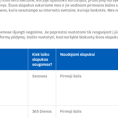
į interneto svetainė, kai joje apsilanko vartotojas, prašo jūsų naršyk
ys. Šiuos slapukus sukuriame mes ir jie vadinami pirmosios šalies s
omeno, kuris nesutampa su interneto svetaine, kurioje lankotės. Mes
istemose išjungti negalima. Jie paprastai nustatomi tik reaguojant į 
ormų pildymą. Galite nustatyti, kad naršyklė blokuotų šiuos slapukus 
Kiek laiko
Naudojami slapukai
slapukas
saugomas?
Seansas
Pirmoji šalis
365 Dienos
Pirmoji šalis