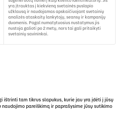
sugeneruotą numerį kaip kliento identifikatorių. Jis
yra įtrauktas į kiekvieną svetainės puslapio
užklausą ir naudojamas apskaičiuojant svetainių
analizės ataskaitų lankytojų, seansų ir kampanijų
duomenis. Pagal numatytuosius nustatymus jis
nustoja galioti po 2 metų, nors tai gali pritaikyti
svetainių savininkai.
trinti tam tikrus slapukus, kurie jau yra įdėti į jūsų
kų naudojimo pareiškimą ir paprašysime jūsų sutikimo