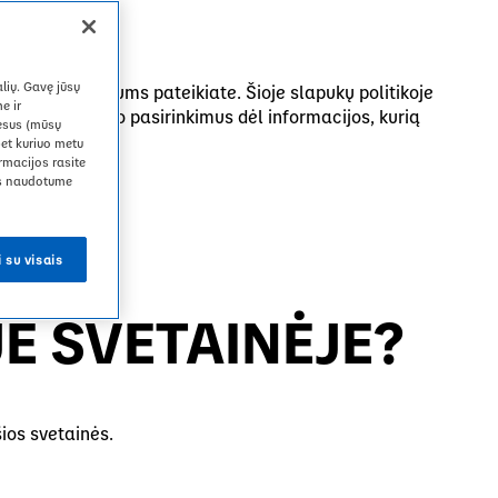
Ar norėtumėte pakeisti svetainę?
tent šią įmonę.
lių. Gavę jūsų
Pakeisti regioną
cijos, kurią mums pateikiate. Šioje slapukų politikoje
e ir
ip valdyti savo pasirinkimus dėl informacijos, kurią
resus (mūsų
bet kuriuo metu
rmacijos rasite
mes naudotume
IMO
i su visais
E SVETAINĖJE?
ios svetainės.