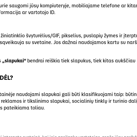
, kurie saugomi jūsų kompiuteryje, mobiliajame telefone ar kita
formacija ar vartotojo ID.
niatinklio švyturėlius/GIF, pikselius, puslapių žymes ir įterpt
ai sąveikauja su svetaine. Jos dažnai naudojamos kartu su naršyk
s
„slapukai“
bendrai reiškia tiek slapukus, tiek kitas aukščia
DĖL?
svetainėje naudojami slapukai gali būti klasifikuojami taip: būt
eklamos ir tikslinimo slapukai, socialinių tinklų ir turinio da
s pateikiama toliau.