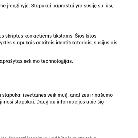
me įrenginyje. Slapukai paprastai yra susiję su jūsų
us skriptus konkretiems tikslams. Šios kitos
lės slapukais ar kitais identifikatoriais, susijusiais
u aprašytas sekimo technologijas.
ini slapukai (svetainės veikimui), analizės ir našumo
lijimosi slapukai. Daugiau informacijos apie šių