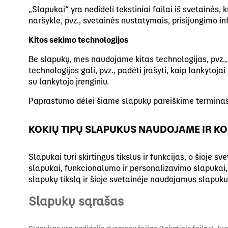
„Slapukai“ yra nedideli tekstiniai failai iš svetainės
naršykle, pvz., svetainės nustatymais, prisijungimo in
Kitos sekimo technologijos
Be slapukų, mes naudojame kitas technologijas, pvz., ži
technologijos gali, pvz., padėti įrašyti, kaip lankytoj
su lankytojo įrenginiu.
Paprastumo dėlei šiame slapukų pareiškime termina
KOKIŲ TIPŲ SLAPUKUS NAUDOJAME IR KO
Slapukai turi skirtingus tikslus ir funkcijas, o šioje 
slapukai, funkcionalumo ir personalizavimo slapukai, r
slapukų tikslą ir šioje svetainėje naudojamus slapuku
Slapukų sąrašas