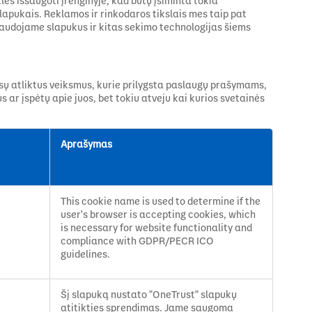
lės išsaugoti įrenginyje, kad būtų įsiminta tokia
lapukais. Reklamos ir rinkodaros tikslais mes taip pat
 naudojame slapukus ir kitas sekimo technologijas šiems
jūsų atliktus veiksmus, kurie prilygsta paslaugų prašymams,
ar įspėtų apie juos, bet tokiu atveju kai kurios svetainės
Aprašymas
This cookie name is used to determine if the
user's browser is accepting cookies, which
is necessary for website functionality and
compliance with GDPR/PECR ICO
guidelines.
Šį slapuką nustato "OneTrust" slapukų
atitikties sprendimas. Jame saugoma