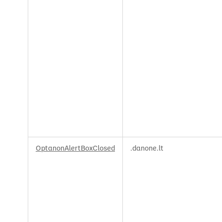
OptanonAlertBoxClosed
.danone.lt