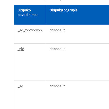
Slapuko
Slapukų pogrupis
pavadinimas
Našumo
_ga_xxxxxxxxxx
danone.lt
slapukai
_gid
danone.lt
_ga
danone.lt