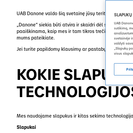
Smile
Žmonės ir bendruomenės
Skolos ir reitingai
Zakreczony mix
UAB Danone valdo šią svetainę jūsų teritorijoje. Kai
SLAPUKŲ
Promoting diversity and inclusion
UAB Danone s
„Danone“ siekia būti atvira ir skaidri dėl slapukų na
sutikimą, m
paaiškinama, kaip mes ir tam tikros trečiosios šalys 
analizuotum
mums pateikiate.
svetainėje i
valdyti sav
Jei turite papildomų klausimų ar pastabų, nedvejoda
„Slapukų pol
visus slapu
KOKIE SLAPUKAI
Prit
TECHNOLOGIJOS
Mes naudojame slapukus ir kitas sekimo technologijas
Slapukai