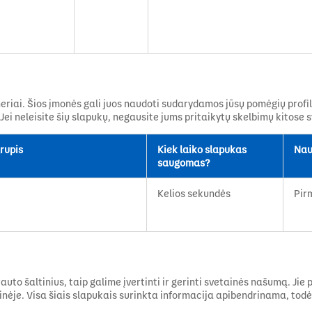
iai. Šios įmonės gali juos naudoti sudarydamos jūsų pomėgių profil
. Jei neleisite šių slapukų, negausite jums pritaikytų skelbimų kitose 
rupis
Kiek laiko slapukas
Nau
saugomas?
Kelios sekundės
Pirm
uto šaltinius, taip galime įvertinti ir gerinti svetainės našumą. Jie 
ainėje. Visa šiais slapukais surinkta informacija apibendrinama, todė