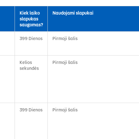
Kiek laiko
Naudojami slapukai
slapukas
saugomas?
399 Dienos
Pirmoji šalis
Kelios
Pirmoji šalis
sekundės
399 Dienos
Pirmoji šalis