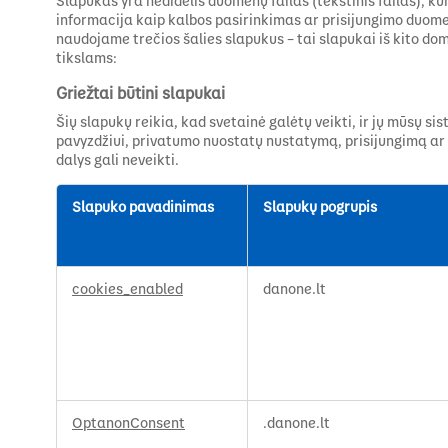
Slapukas yra nedidelis duomenų failas (tekstinis failas), kur
informacija kaip kalbos pasirinkimas ar prisijungimo duomen
naudojame trečios šalies slapukus – tai slapukai iš kito d
tikslams:
Griežtai būtini slapukai
Šių slapukų reikia, kad svetainė galėtų veikti, ir jų mūsų s
pavyzdžiui, privatumo nuostatų nustatymą, prisijungimą ar f
dalys gali neveikti.
Slapuko pavadinimas
Slapukų pogrupis
Griežtai
cookies_enabled
danone.lt
būtini
slapukai
OptanonConsent
.danone.lt