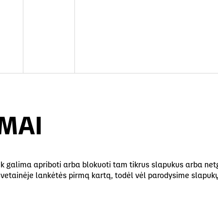
IMAI
galima apriboti arba blokuoti tam tikrus slapukus arba netgi iš
ų svetainėje lankėtės pirmą kartą, todėl vėl parodysime slapu