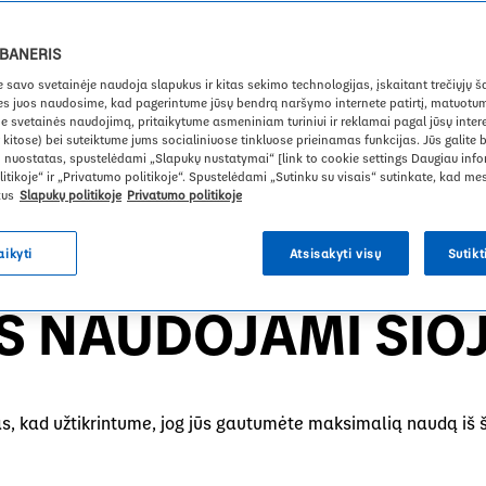
 sakome „Danone“, „mes“, „mūsų“ ar „mes“, turime omenyje bū
 BANERIS
avo svetainėje naudoja slapukus ir kitas sekimo technologijas, įskaitant trečiųjų ša
udojimo, kad galėtumėte priimti pagrįstą sprendimą dėl informa
es juos naudosime, kad pagerintume jūsų bendrą naršymo internete patirtį, matuotum
naudojame slapukus ir panašias technologijas svetainėje, ir ka
e svetainės naudojimą, pritaikytume asmeniniam turiniui ir reklamai pagal jūsų inte
r kitose) bei suteiktume jums socialiniuose tinkluose prieinamas funkcijas. Jūs galite 
o nuostatas, spustelėdami „Slapukų nustatymai“ [link to cookie settings Daugiau info
mi susisiekite su mumis per mūsų
kontaktų puslapį
.
itikoje“ ir „Privatumo politikoje“. Spustelėdami „Sutinku su visais“ sutinkate, kad 
kus
Slapukų politikoje
Privatumo politikoje
 IR KITOS STEBĖJ
aikyti
Atsisakyti visų
Sutikt
 NAUDOJAMI ŠIOJ
, kad užtikrintume, jog jūs gautumėte maksimalią naudą iš š