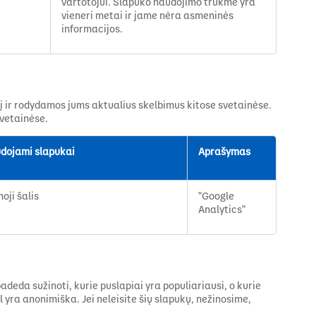
vartotojui. Slapuko naudojimo trukmė yra
vieneri metai ir jame nėra asmeninės
informacijos.
į ir rodydamos jums aktualius skelbimus kitose svetainėse.
svetainėse.
dojami slapukai
Aprašymas
oji šalis
"Google
Analytics"
padeda sužinoti, kurie puslapiai yra populiariausi, o kurie
l yra anonimiška. Jei neleisite šių slapukų, nežinosime,