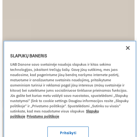
Žmonės ir bendruomenės
Inovacijos
Smile
Pakeisti regioną
Zakreczony mix
Specializuota mityba
Naujienos
SLAPUKŲ BANERIS
Investuotojai
UAB Danone savo svetainėje naudoja slapukus ir kitas sekimo
technologijas, įskaitant trečiųjų šalių. Gavę jūsų sutikimą, mes juos
naudosime, kad pagerintume jūsų bendrą naršymo internete patirtį,
matuotume ir analizuotume svetainės naudojimą, pritaikytume
asmeniniam turiniui ir reklamai pagal jūsų interesus (mūsų svetainėje ir
Karjera
kitose) bei suteiktume jums socialiniuose tinkluose prieinamas funkcijas.
Jūs galite bet kuriuo metu valdyti savo nuostatas, spustelėdami „Slapukų
nustatymai“ [link to cookie settings Daugiau informacijos rasite „Slapukų
politikoje“ ir „Privatumo politikoje“. Spustelėdami „Sutinku su visais“
sutinkate, kad mes naudotume visus slapukus
Slapukų
politikoje
Privatumo politikoje
Grupė
Pritaikyti