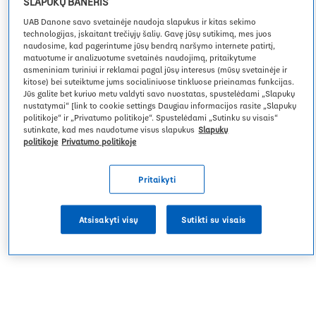
SLAPUKŲ BANERIS
Žmonės ir bendruomenės
Inovacijos
Smile
Pakeisti regioną
UAB Danone savo svetainėje naudoja slapukus ir kitas sekimo
Zakreczony mix
technologijas, įskaitant trečiųjų šalių. Gavę jūsų sutikimą, mes juos
naudosime, kad pagerintume jūsų bendrą naršymo internete patirtį,
matuotume ir analizuotume svetainės naudojimą, pritaikytume
Specializuota mityba
asmeniniam turiniui ir reklamai pagal jūsų interesus (mūsų svetainėje ir
Naujienos
Atraskite „Fantasia“ klasterį
kitose) bei suteiktume jums socialiniuose tinkluose prieinamas funkcijas.
Jūs galite bet kuriuo metu valdyti savo nuostatas, spustelėdami „Slapukų
nustatymai“ [link to cookie settings Daugiau informacijos rasite „Slapukų
politikoje“ ir „Privatumo politikoje“. Spustelėdami „Sutinku su visais“
sutinkate, kad mes naudotume visus slapukus
Slapukų
Investuotojai
politikoje
Privatumo politikoje
Pritaikyti
Karjera
Atsisakyti visų
Sutikti su visais