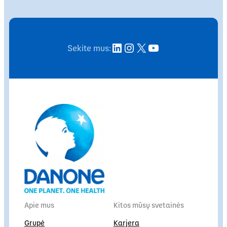
LinkedIn
Instagram
X
YouTube
Sekite mus:
Apie mus
Kitos mūsų svetainės
Grupė
Karjera