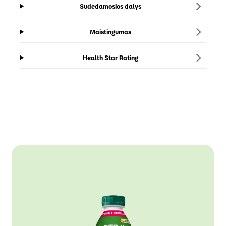
Sudedamosios dalys
Maistingumas
Health Star Rating