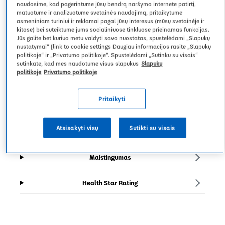
naudosime, kad pagerintume jūsų bendrą naršymo internete patirtį,
matuotume ir analizuotume svetainės naudojimą, pritaikytume
asmeniniam turiniui ir reklamai pagal jūsų interesus (mūsų svetainėje ir
kitose) bei suteiktume jums socialiniuose tinkluose prieinamas funkcijas.
Jūs galite bet kuriuo metu valdyti savo nuostatas, spustelėdami „Slapukų
nustatymai“ [link to cookie settings Daugiau informacijos rasite „Slapukų
politikoje“ ir „Privatumo politikoje“. Spustelėdami „Sutinku su visais“
sutinkate, kad mes naudotume visus slapukus
Slapukų
politikoje
Privatumo politikoje
Pritaikyti
Produkto aprašymas
Atsisakyti visų
Sutikti su visais
Sudedamosios dalys
Maistingumas
Health Star Rating