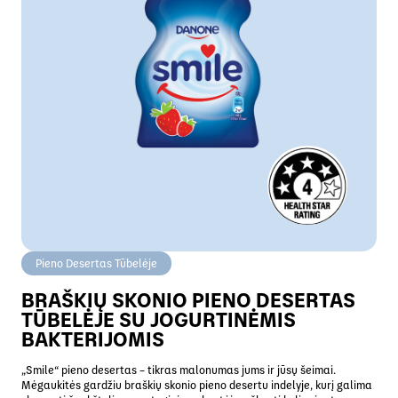
Pieno Desertas Tūbelėje
BRAŠKIŲ SKONIO PIENO DESERTAS
TŪBELĖJE SU JOGURTINĖMIS
BAKTERIJOMIS
„Smile“ pieno desertas – tikras malonumas jums ir jūsų šeimai.
Mėgaukitės gardžiu braškių skonio pieno desertu indelyje, kurį galima