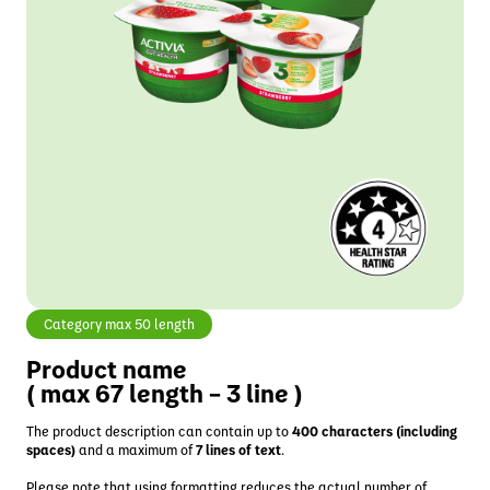
Žmonės ir bendruomenės
Inovacijos
Smile
Pakeisti regioną
Zakreczony mix
Specializuota mityba
Naujienos
Investuotojai
Karjera
Category max 50 length
Product name
( max 67 length – 3 line )
The product description can contain up to
400 characters (including
spaces)
and a maximum of
7 lines of text
.
Please note that using formatting reduces the actual number of