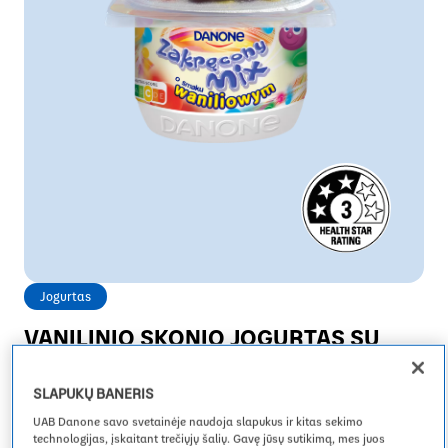
Jogurtas
VANILINIO SKONIO JOGURTAS SU
KAKAVINIAIS SALDAINIAIS
SLAPUKŲ BANERIS
„Zakręcony Mix“ jogurtas – gardus vanilinio skonio jogurtas su
traškiais kakaviniais saldainiukais. Sumaišykite juos kartu arba
UAB Danone savo svetainėje naudoja slapukus ir kitas sekimo
mėgaukitės atskirai – viskas priklauso nuo jūsų! Puikiai tinka greitam
technologijas, įskaitant trečiųjų šalių. Gavę jūsų sutikimą, mes juos
užkandžiui ar desertui.