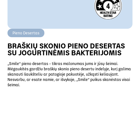
Pieno Desertas
BRAŠKIŲ SKONIO PIENO DESERTAS
SU JOGURTINĖMIS BAKTERIJOMIS
„Smile“ pieno desertas – tikras malonumas jums ir jūsų šeimai.
Mėgaukitės gardžiu braškių skonio pieno desertu indelyje, kurį galima
skanauti šaukšteliu ar patogioje pakuotėje, užkąsti keliaujant.
Nesvarbu, ar esate namie, ar išvykoje, „Smile“ puikus skanėstas visai
šeimai.