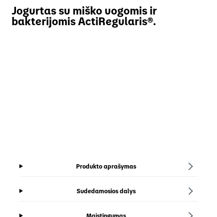
Jogurtas su miško uogomis ir
bakterijomis ActiRegularis®.
Produkto aprašymas
Sudedamosios dalys
Maistingumas