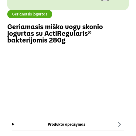
Geriamasis jogurtas
Geriamasis miško uogų skonio
jogurtas su ActiRegularis®
bakterijomis
280g
Produkto aprašymas