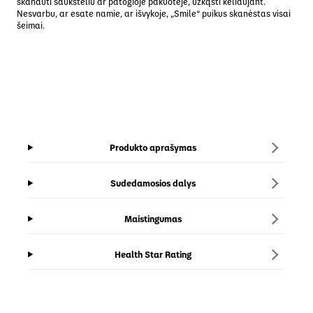
skanauti šaukšteliu ar patogioje pakuotėje, užkąsti keliaujant.
Nesvarbu, ar esate namie, ar išvykoje, „Smile“ puikus skanėstas visai
šeimai.
Produkto aprašymas
Sudedamosios dalys
Maistingumas
Health Star Rating