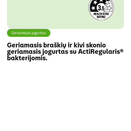
Geriamasis jogurtas
Geriamasis braškių ir kivi skonio
geriamasis jogurtas su ActiRegularis®
bakterijomis.
EN
EN
EN
EN
EN